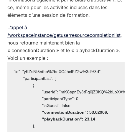
ce, même pour les activités incluses dans les
éléments d’une session de formation.
L’appel à
/workspaceinstance/getuserresourcecompletionlist
,
nous retourne maintenant bien la
« connectionDuration » et le « playbackDuration ».
Voici un exemple :
"id": "yKZsNI5ntho%2beXOJhclFZ2w%3d%3d",

	"participantList": [

		{

			"userId": "mKCspnEy3tFg0jZ9KQ%2bLoXA%3d%3d",

			"participantType": 0,

			"isGuest": false,

"connectionDuration": 53.02906,

			"playbackDuration": 23.14
		},