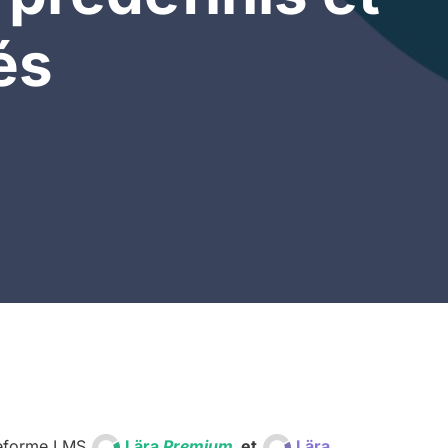
és
ateforme LMS
Lära
Premium
et
Lära