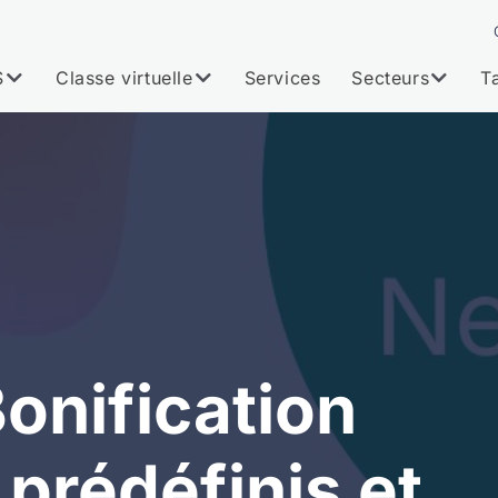
S
Classe virtuelle
Services
Secteurs
Ta
onification
prédéfinis et