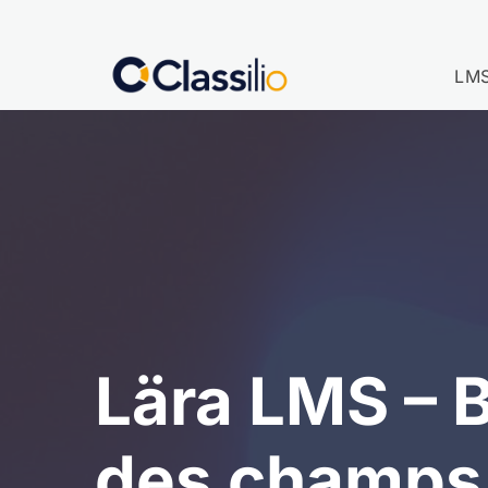
LM
Lära LMS – B
des champs 