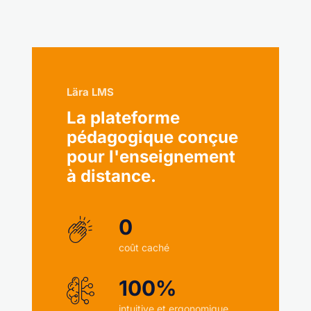
Lära LMS
La plateforme
pédagogique conçue
pour l'enseignement
à distance.
0
coût caché
100%
intuitive et ergonomique