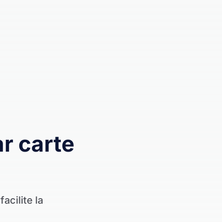
r carte
acilite la