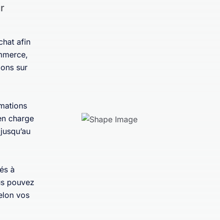
r
hat afin
ommerce,
ions sur
mations
en charge
 jusqu’au
és à
ous pouvez
elon vos