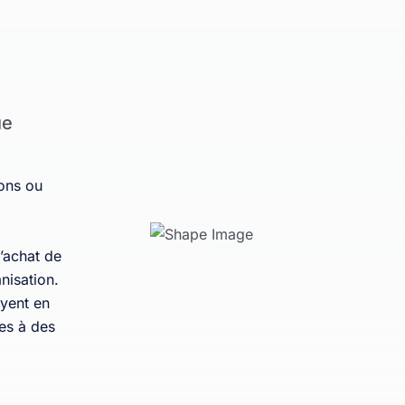
ue
ons ou
l’achat de
nisation.
ayent en
ces à des