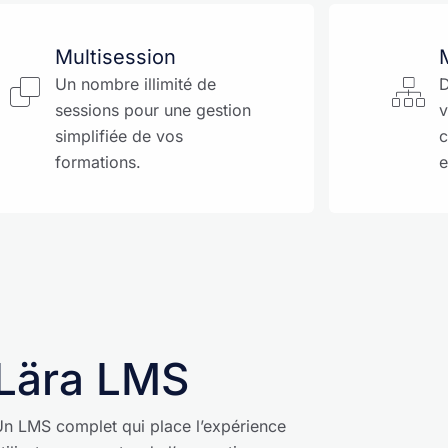
Multisession
M
Un nombre illimité de
D
sessions pour une gestion
v
simplifiée de vos
c
formations.
e
Lära LMS
n LMS complet qui place l’expérience