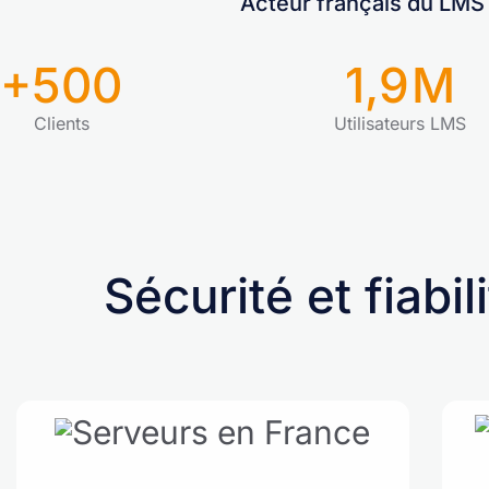
Acteur français du LMS e
+500
1,9
M
Clients
Utilisateurs LMS
Sécurité et fiabil