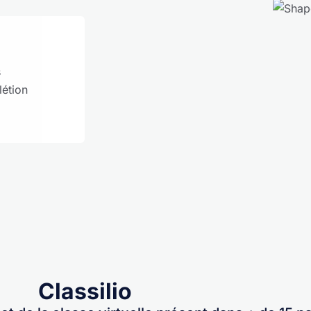
s
létion
Classilio