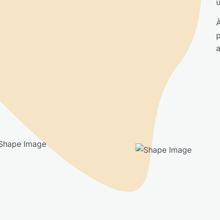
u
À
p
a