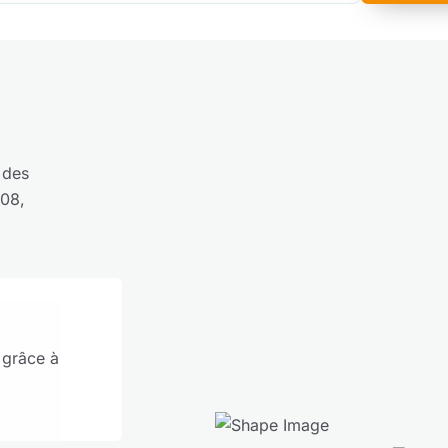
 des
008,
 grâce à