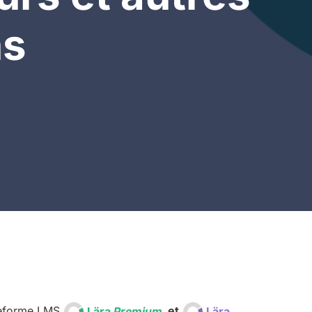
ns
ateforme LMS
Lära
Premium
et
Lära