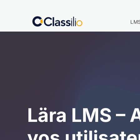
LM
Lära LMS – 
vos utilisate